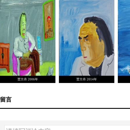
虞村是中国
角介入当今
富了中国当
在虞村的艺术
增强语言自身
与儿童邻”的
了一面现实中
从而让我们
贾方舟：中国
贾方舟 2006年
贾方舟 2014年
刘骁
虞村在艺术表
无造作之气
这是经过严
留言
刘骁纯：博
这种画本身就
个最合适的