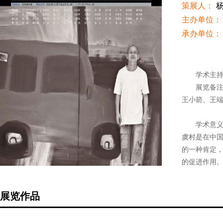
策展人：
主办单位：
承办单位：
展览介绍
学术主
展览备
王小箭、王端
学术意
虞村是在中
的一种肯定，
的促进作用
名艺术批评家
圈内圈外产
展览作品
策展人杨卫