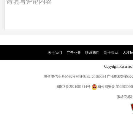
就是性灵和
栗宪庭：艺
虞村的画感觉
个东西画出来
王林：四川
关于我们
|
广告业务
|
联系我们
|
新手帮助
|
人才
虞村的涂鸦，
物、动物、等
Copyright Rese
绘画形象与
地方都是学院
增值电信业务经营许可证闽B2-20160084
广播电视制作经营
闽ICP备2021001814号
闽公网安备 350203020
彭德: 西安
张雄商标
虞村的画很
流畅，有表现
苏泡菜，不
是在复制现实
了色，变了