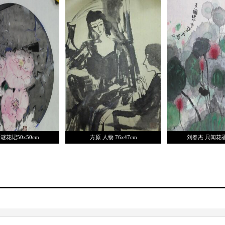
谜花记50x50cm
方原 人物 76x47cm
刘春杰 只闻花