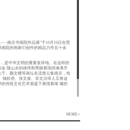
—南京书画院作品展”于10月16日在莞
书画院的画家们创作的精品力作五十余
称，是中华文明的重要发祥地。在这样的
金 陵山水的雄伟和秀丽展现得淋漓尽
大千、颜文樑等画坛名流曾云集南京，给
石、钱松喦、张文俊、宋文治等人又将这
厚的传统文化艺术底蕴下展现着璀 璨的
、社会土壤中生活、思考与表达，勾勒出
京的文化交流，也相信当代金陵墨韵能带
MORE+