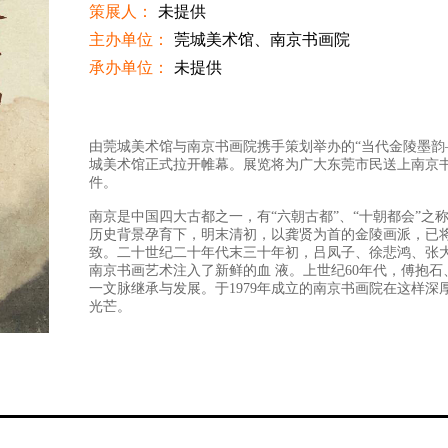
策展人：
未提供
主办单位：
莞城美术馆、南京书画院
承办单位：
未提供
展览介绍：
由莞城美术馆与南京书画院携手策划举办的“当代金陵墨韵—
城美术馆正式拉开帷幕。展览将为广大东莞市民送上南京
件。
南京是中国四大古都之一，有“六朝古都”、“十朝都会”之
历史背景孕育下，明末清初，以龚贤为首的金陵画派，已将
致。二十世纪二十年代末三十年初，吕凤子、徐悲鸿、张
南京书画艺术注入了新鲜的血 液。上世纪60年代，傅抱
一文脉继承与发展。于1979年成立的南京书画院在这样深
光芒。
本次展览集结南京书画院十余位画家，他们在当代的文化
金陵墨韵的当代呈现。我们希望此次展览能促进东莞与南
给岭南观众不同的艺术感受。
展期至11月16日