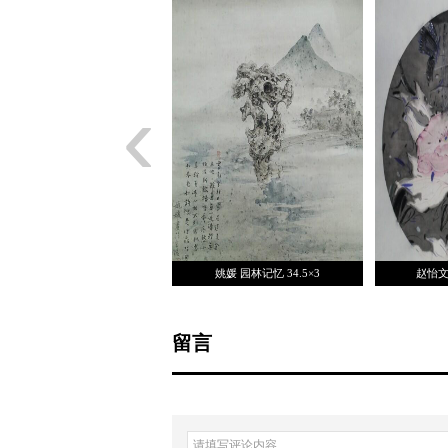
‹
刘红沛 崖口悬流 67.5
姚媛 园林记忆 34.5×3
赵怡文
留言