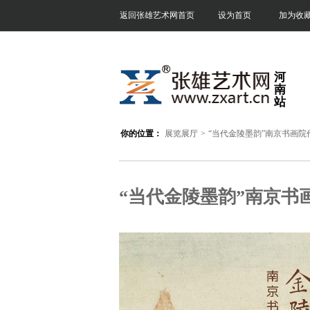
返回张雄艺术网首页
设为首页
加为收
河
南
站
你的位置：
展览展厅
>
“当代金陵墨韵”南京书画院
“当代金陵墨韵”南京书