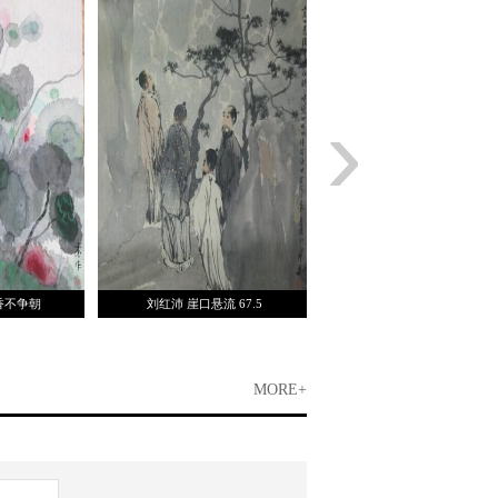
›
香不争朝
刘红沛 崖口悬流 67.5
姚媛 园林记忆 34.5×3
MORE+