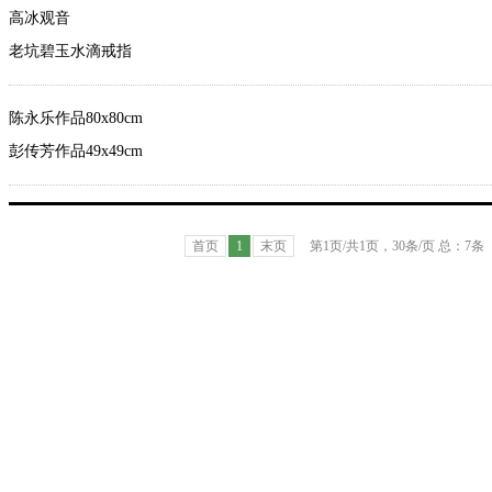
高冰观音
老坑碧玉水滴戒指
陈永乐作品80x80cm
彭传芳作品49x49cm
首页
1
末页
第
1
页/共
1
页，
30
条/页 总：
7
条